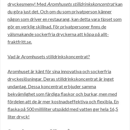
dryckesmeny! Med
Aromhusets stilldrinkskoncentrat
kan
du göra just det. Och om du som privatperson känner
någon som driver en restaurang, kan detta vara tipset som
gör en verklig skillnad. För privatpersoner finns de
välsmakande sockerfria dryckerna att köpa på allt-
fraktfritt.se.
Vad är Aromhusets stilldrinkskoncentrat?
Aromhuset är känt för sina innovativa och sockerfria
dryckeslösningar. Deras stilldrinkskoncentrat är inget
undantag. Dessa koncentrat erbjuder samma
bekvämlighet som färdiga flaskor och burkar, men med
fördelen att de är mer kostnadseffektiva och flexibla. En
flaska på 500 milliliter utspädd med vatten ger hela 16,5
liter dryck!