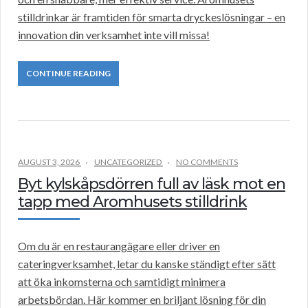
stilldrinkar är framtiden för smarta dryckeslösningar – en
innovation din verksamhet inte vill missa!
CONTINUE READING
AUGUST 3, 2026
UNCATEGORIZED
NO COMMENTS
Byt kylskåpsdörren full av läsk mot en
tapp med Aromhusets stilldrink
Om du är en restaurangägare eller driver en
cateringverksamhet, letar du kanske ständigt efter sätt
att öka inkomsterna och samtidigt minimera
arbetsbördan. Här kommer en briljant lösning för din