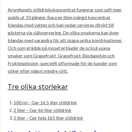
Aromhusets stilldrinkskoncentrat fungerar som saft men
späds ut 33 gånger. Bara en liten mängd koncentrat
blandas med vatten och kan sedan serveras direkt till
gästerna via självservering. De olika smakerna kan även
blandas med varandra för att skapa unika kombinationer.
Och som grädde på moset erbjuder de också vuxna
smaker som Grapefrukt, Grapefrukt-Blodapelsin och
Fruktexplosion, speciellt utformade för de kunder som
söker efter något mindre sött.
Tre olika storlekar
500 ml – Ger 16.5 liter stilldrink
2 liter – Ger 66 liter stilldrink
5 liter – Ger hela 165 liter stilldrink