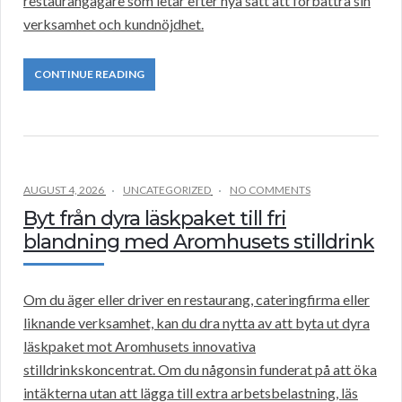
restaurangägare som letar efter nya sätt att förbättra sin
verksamhet och kundnöjdhet.
CONTINUE READING
AUGUST 4, 2026
UNCATEGORIZED
NO COMMENTS
Byt från dyra läskpaket till fri
blandning med Aromhusets stilldrink
Om du äger eller driver en restaurang, cateringfirma eller
liknande verksamhet, kan du dra nytta av att byta ut dyra
läskpaket mot Aromhusets innovativa
stilldrinkskoncentrat. Om du någonsin funderat på att öka
intäkterna utan att lägga till extra arbetsbelastning, läs