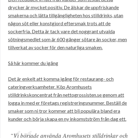
drycker är mycket positiv. De älskar de uppfriskande
smakerna och lätta tillgängligheten hos stilldrinks, utan
någon söt eller konstgjord eftersmak trots att de
sockerfria. Detta är tack vare det noggrant utvalda
sötningsmedlet som är 600 gånger sötare än socker, men
tillverkat av socker för den naturliga smaken.
Så här kommer du igång
Det är enkelt att komma igång för restaurang- och
cateringverksamheter. Köp Aromhusets
stilldrinkskoncentrat från nettogrossisten.se genom att
logga in med er företags registreringsnummer. Beställ de
smaker som ni tror kommer att bli populära bland era
kunder och börja skapa en ny inkomstström från dag ett.
“Vi började använda Aromhusets stilldrinkar och