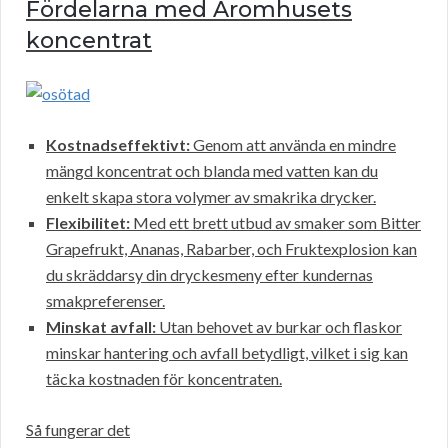
Fördelarna med Aromhusets
koncentrat
Kostnadseffektivt:
Genom att använda en mindre
mängd koncentrat och blanda med vatten kan du
enkelt skapa stora volymer av smakrika drycker.
Flexibilitet:
Med ett brett utbud av smaker som Bitter
Grapefrukt, Ananas, Rabarber, och Fruktexplosion kan
du skräddarsy din dryckesmeny efter kundernas
smakpreferenser.
Minskat avfall:
Utan behovet av burkar och flaskor
minskar hantering och avfall betydligt, vilket i sig kan
täcka kostnaden för koncentraten.
Så fungerar det