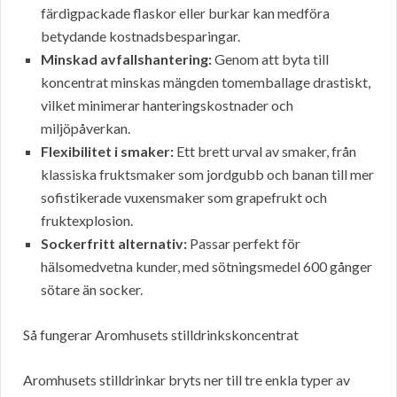
färdigpackade flaskor eller burkar kan medföra
betydande kostnadsbesparingar.
Minskad avfallshantering:
Genom att byta till
koncentrat minskas mängden tomemballage drastiskt,
vilket minimerar hanteringskostnader och
miljöpåverkan.
Flexibilitet i smaker:
Ett brett urval av smaker, från
klassiska fruktsmaker som jordgubb och banan till mer
sofistikerade vuxensmaker som grapefrukt och
fruktexplosion.
Sockerfritt alternativ:
Passar perfekt för
hälsomedvetna kunder, med sötningsmedel 600 gånger
sötare än socker.
Så fungerar Aromhusets stilldrinkskoncentrat
Aromhusets stilldrinkar bryts ner till tre enkla typer av