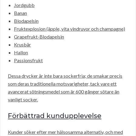
Jordgubb
Banan
Blodapelsin
Fruktexplosion (äpple, vita vindruvor och champagne)
Grapefrukt-Blodapelsin
Krusbär
Hallon
Passionsfrukt
Dessa drycker är inte bara sockerfria; de smakar precis
som deras traditionella motsvarigheter, tack vare ett
avancerat sötningsmedel som är 600 gånger sötare än
vanligt socker.
Förbättrad kundupplevelse
Kunder söker efter mer hälsosamma alternativ, och med