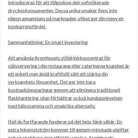
introduceras för att tillgodose den sofistikerade
dryckeskonsumenten. Dessa unika smaker finns inte
någon annanstans på marknaden, vilket ger din meny en
konkurrensfördel.
Sammanfattning: En smart investering
Att använda Aromhusets stilldrinkkoncentrat för
självservering i din restaurang eller cateringverksamhet är
ett enkelt men ändå kraftfullt sätt att stärka din
verksamhets lönsamhet. Det ger inte bara
kostnadsbesparingar genom att eliminera traditionell
flaskhantering, utan förbättrar också kundupplevelsen
med hälsosamma och smakrika alternativ.
Ifall du fortfarande funderar på det hela, tänk såhär: En
extra inkomstström kommer till genom minskade utgifter
och en snabbare, mer effektiv service. Aromhusets