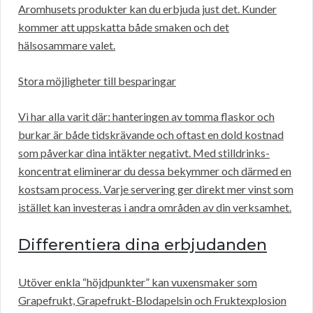
Aromhusets produkter kan du erbjuda just det. Kunder
kommer att uppskatta både smaken och det
hälsosammare valet.
Stora möjligheter till besparingar
Vi har alla varit där: hanteringen av tomma flaskor och
burkar är både tidskrävande och oftast en dold kostnad
som påverkar dina intäkter negativt. Med stilldrinks-
koncentrat eliminerar du dessa bekymmer och därmed en
kostsam process. Varje servering ger direkt mer vinst som
istället kan investeras i andra områden av din verksamhet.
Differentiera dina erbjudanden
Utöver enkla “höjdpunkter” kan vuxensmaker som
Grapefrukt, Grapefrukt-Blodapelsin och Fruktexplosion