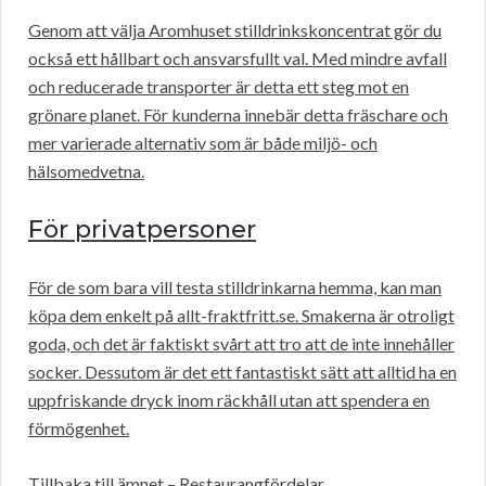
Genom att välja Aromhuset stilldrinkskoncentrat gör du
också ett hållbart och ansvarsfullt val. Med mindre avfall
och reducerade transporter är detta ett steg mot en
grönare planet. För kunderna innebär detta fräschare och
mer varierade alternativ som är både miljö- och
hälsomedvetna.
För privatpersoner
För de som bara vill testa stilldrinkarna hemma, kan man
köpa dem enkelt på allt-fraktfritt.se. Smakerna är otroligt
goda, och det är faktiskt svårt att tro att de inte innehåller
socker. Dessutom är det ett fantastiskt sätt att alltid ha en
uppfriskande dryck inom räckhåll utan att spendera en
förmögenhet.
Tillbaka till ämnet – Restaurangfördelar