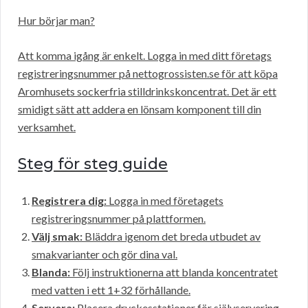
Hur börjar man?
Att komma igång är enkelt. Logga in med ditt företags
registreringsnummer på nettogrossisten.se för att köpa
Aromhusets sockerfria stilldrinkskoncentrat. Det är ett
smidigt sätt att addera en lönsam komponent till din
verksamhet.
Steg för steg guide
Registrera dig:
Logga in med företagets
registreringsnummer på plattformen.
Välj smak:
Bläddra igenom det breda utbudet av
smakvarianter och gör dina val.
Blanda:
Följ instruktionerna att blanda koncentratet
med vatten i ett 1+32 förhållande.
Servera:
Placera dryckesstationer för självservering