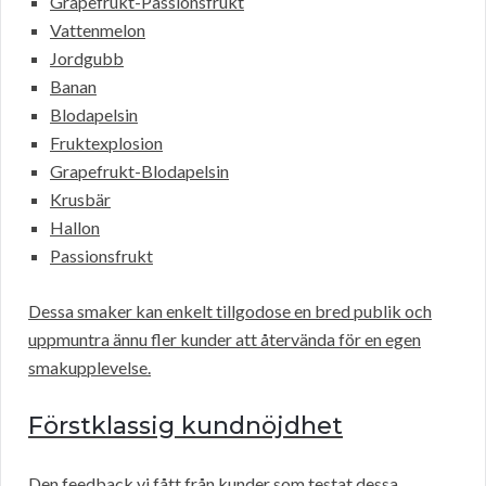
Grapefrukt-Passionsfrukt
Vattenmelon
Jordgubb
Banan
Blodapelsin
Fruktexplosion
Grapefrukt-Blodapelsin
Krusbär
Hallon
Passionsfrukt
Dessa smaker kan enkelt tillgodose en bred publik och
uppmuntra ännu fler kunder att återvända för en egen
smakupplevelse.
Förstklassig kundnöjdhet
Den feedback vi fått från kunder som testat dessa