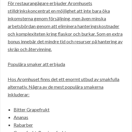
För restaurangägare erbjuder Aromhusets
stilldrinkskoncentrat en möjlighet att inte bara öka
inkomsterna genom försäljning, men även minska
arbetsbördan genom att eliminera hanteringskostnader
och komplexiteten kring flaskor och burkar. Som en extra
bonus innebär det mindre tid och resurser på hantering av
skräp och återvinning.
Populära smaker att erbjuda
Hos Aromhuset finns det ett enormt utbud av smakfulla
alternativ. Några av de mest populära smakerna
inkluderar:
Bitter Grapefrukt
Ananas
Rabarber