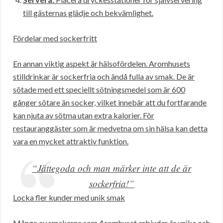
till gästernas glädje och bekvämlighet.
Fördelar med sockerfritt
En annan viktig aspekt är hälsofördelen. Aromhusets
stilldrinkar är sockerfria och ändå fulla av smak. De är
sötade med ett speciellt sötningsmedel som är 600
gånger sötare än socker, vilket innebär att du fortfarande
kan njuta av sötma utan extra kalorier. För
restauranggäster som är medvetna om sin hälsa kan detta
vara en mycket attraktiv funktion.
“Jättegoda och man märker inte att de är
sockerfria!”
Locka fler kunder med unik smak
Många av smakerna som Aromhuset erbjuder är unika och