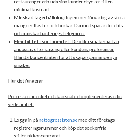
restauranger erbjuda sina kunder drycker till en
minimal kostnad.
Minskad lagerhållning:
Ingen mer förvaring av stora
mängder flaskor och burkar. Därmed sparar du plats
och minskar hanteringsbekymren.
Flexibilitet i sortimentet:
De olika smakerna kan
anpassas efter säsong eller kundens preferenser.
Blanda koncentraten för att skapa spännande nya
smaker.
Hur det fungerar
Processen är enkel och kan snabbt implementeras i din
verksamhet:
Logga in på
nettogrossisten.se
med ditt företags
registreringsnummer och köp det sockerfria
stilldrinkkoncentratet.