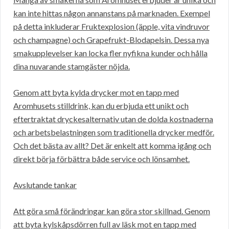
kan inte hittas någon annanstans på marknaden. Exempel
på detta inkluderar Fruktexplosion (äpple, vita vindruvor
och champagne) och Grapefrukt-Blodapelsin. Dessa nya
smakupplevelser kan locka fler nyfikna kunder och hålla
dina nuvarande stamgäster nöjda.
Genom att byta kylda drycker mot en tapp med
Aromhusets stilldrink, kan du erbjuda ett unikt och
eftertraktat dryckesalternativ utan de dolda kostnaderna
och arbetsbelastningen som traditionella drycker medför.
Och det bästa av allt? Det är enkelt att komma igång och
direkt börja förbättra både service och lönsamhet.
Avslutande tankar
Att göra små förändringar kan göra stor skillnad. Genom
att byta kylskåpsdörren full av läsk mot en tapp med