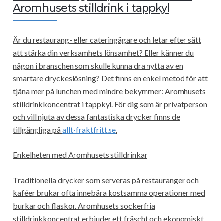
Aromhusets stilldrink i tappkyl
Är du restaurang- eller cateringägare och letar efter sätt
att stärka din verksamhets lönsamhet? Eller känner du
någon i branschen som skulle kunna dra nytta av en
smartare dryckeslösning? Det finns en enkel metod för att
tjäna mer på lunchen med mindre bekymmer: Aromhusets
stilldrinkkoncentrat i tappkyl. För dig som är privatperson
och vill njuta av dessa fantastiska drycker finns de
tillgängliga på
allt-fraktfritt.se
.
Enkelheten med Aromhusets stilldrinkar
Traditionella drycker som serveras på restauranger och
kaféer brukar ofta innebära kostsamma operationer med
burkar och flaskor. Aromhusets sockerfria
stilldrinkkoncentrat erbjuder ett fräscht och ekonomiskt