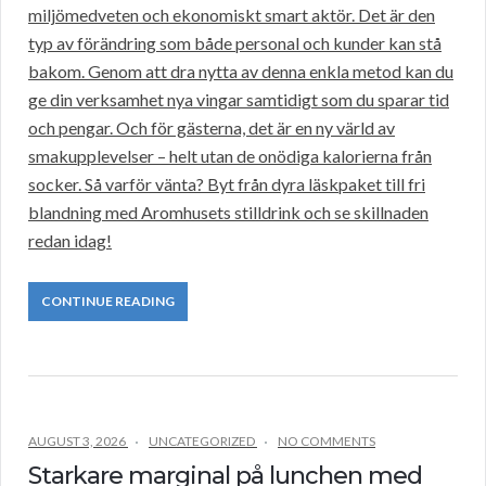
miljömedveten och ekonomiskt smart aktör. Det är den
typ av förändring som både personal och kunder kan stå
bakom. Genom att dra nytta av denna enkla metod kan du
ge din verksamhet nya vingar samtidigt som du sparar tid
och pengar. Och för gästerna, det är en ny värld av
smakupplevelser – helt utan de onödiga kalorierna från
socker. Så varför vänta? Byt från dyra läskpaket till fri
blandning med Aromhusets stilldrink och se skillnaden
redan idag!
CONTINUE READING
AUGUST 3, 2026
UNCATEGORIZED
NO COMMENTS
Starkare marginal på lunchen med