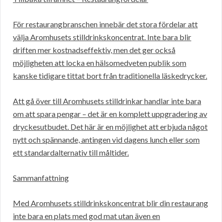
För restaurangbranschen innebär det stora fördelar att
välja Aromhusets stilldrinkskoncentrat. Inte bara blir
driften mer kostnadseffektiv, men det ger också
möjligheten att locka en hälsomedveten publik som
kanske tidigare tittat bort från traditionella läskedrycker.
Att gå över till Aromhusets stilldrinkar handlar inte bara
om att spara pengar – det är en komplett uppgradering av
dryckesutbudet. Det här är en möjlighet att erbjuda något
nytt och spännande, antingen vid dagens lunch eller som
ett standardalternativ till måltider.
Sammanfattning
Med Aromhusets stilldrinkskoncentrat blir din restaurang
inte bara en plats med god mat utan även en