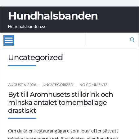
Hundhalsbanden
Hundhalsbanden.se
Search
for:
Uncategorized
AUGUST 6, 2026
UNCATEGORIZED
NO COMMENTS
Byt till Aromhusets stilldrink och
minska antalet tomemballage
drastiskt
Om du är en restaurangägare som letar efter sätt att
minska kostnaderna och öka vinsten, eller kanske en