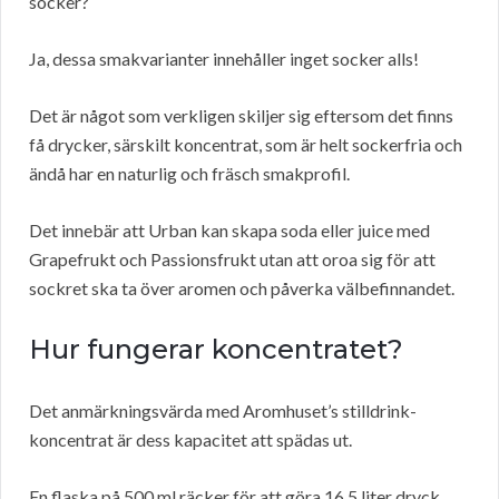
socker?
Ja, dessa smakvarianter innehåller inget socker alls!
Det är något som verkligen skiljer sig eftersom det finns
få drycker, särskilt koncentrat, som är helt sockerfria och
ändå har en naturlig och fräsch smakprofil.
Det innebär att Urban kan skapa soda eller juice med
Grapefrukt och Passionsfrukt utan att oroa sig för att
sockret ska ta över aromen och påverka välbefinnandet.
Hur fungerar koncentratet?
Det anmärkningsvärda med Aromhuset’s stilldrink-
koncentrat är dess kapacitet att spädas ut.
En flaska på 500 ml räcker för att göra 16,5 liter dryck,