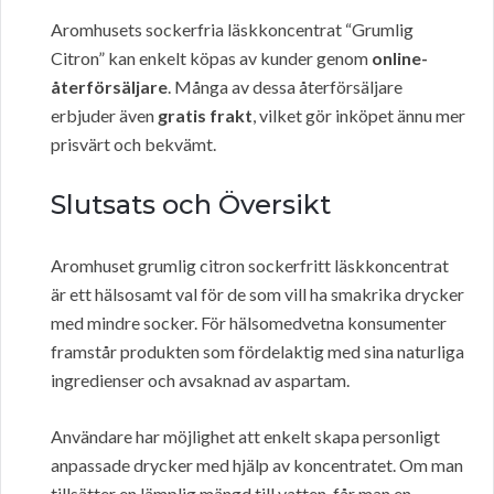
Aromhusets sockerfria läskkoncentrat “Grumlig
Citron” kan enkelt köpas av kunder genom
online-
återförsäljare
. Många av dessa återförsäljare
erbjuder även
gratis frakt
, vilket gör inköpet ännu mer
prisvärt och bekvämt.
Slutsats och Översikt
Aromhuset grumlig citron sockerfritt läskkoncentrat
är ett hälsosamt val för de som vill ha smakrika drycker
med mindre socker. För hälsomedvetna konsumenter
framstår produkten som fördelaktig med sina naturliga
ingredienser och avsaknad av aspartam.
Användare har möjlighet att enkelt skapa personligt
anpassade drycker med hjälp av koncentratet. Om man
tillsätter en lämplig mängd till vatten, får man en