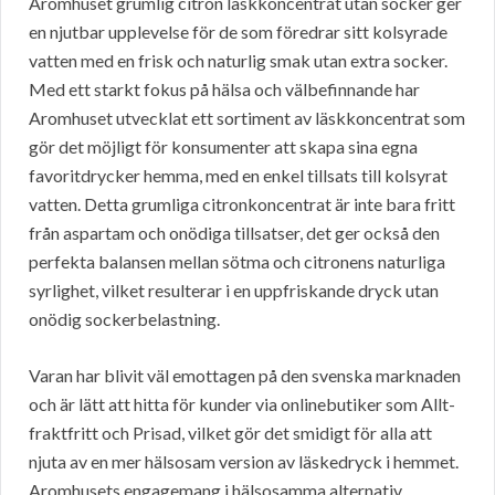
Aromhuset grumlig citron läskkoncentrat utan socker ger
en njutbar upplevelse för de som föredrar sitt kolsyrade
vatten med en frisk och naturlig smak utan extra socker.
Med ett starkt fokus på hälsa och välbefinnande har
Aromhuset utvecklat ett sortiment av läskkoncentrat som
gör det möjligt för konsumenter att skapa sina egna
favoritdrycker hemma, med en enkel tillsats till kolsyrat
vatten. Detta grumliga citronkoncentrat är inte bara fritt
från aspartam och onödiga tillsatser, det ger också den
perfekta balansen mellan sötma och citronens naturliga
syrlighet, vilket resulterar i en uppfriskande dryck utan
onödig sockerbelastning.
Varan har blivit väl emottagen på den svenska marknaden
och är lätt att hitta för kunder via onlinebutiker som Allt-
fraktfritt och Prisad, vilket gör det smidigt för alla att
njuta av en mer hälsosam version av läskedryck i hemmet.
Aromhusets engagemang i hälsosamma alternativ