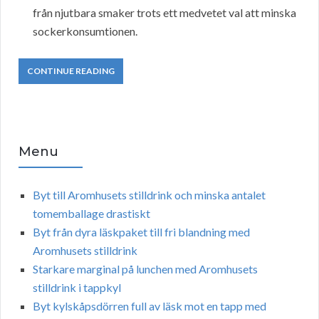
från njutbara smaker trots ett medvetet val att minska
sockerkonsumtionen.
CONTINUE READING
Menu
Byt till Aromhusets stilldrink och minska antalet
tomemballage drastiskt
Byt från dyra läskpaket till fri blandning med
Aromhusets stilldrink
Starkare marginal på lunchen med Aromhusets
stilldrink i tappkyl
Byt kylskåpsdörren full av läsk mot en tapp med