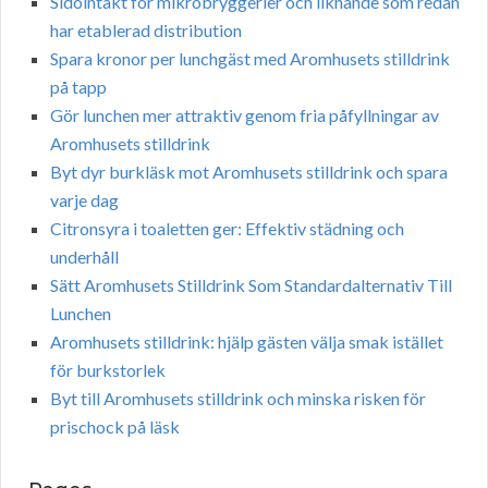
Sidointäkt för mikrobryggerier och liknande som redan
har etablerad distribution
Spara kronor per lunchgäst med Aromhusets stilldrink
på tapp
Gör lunchen mer attraktiv genom fria påfyllningar av
Aromhusets stilldrink
Byt dyr burkläsk mot Aromhusets stilldrink och spara
varje dag
Citronsyra i toaletten ger: Effektiv städning och
underhåll
Sätt Aromhusets Stilldrink Som Standardalternativ Till
Lunchen
Aromhusets stilldrink: hjälp gästen välja smak istället
för burkstorlek
Byt till Aromhusets stilldrink och minska risken för
prischock på läsk