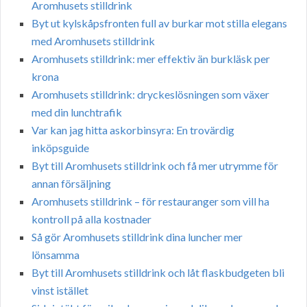
Aromhusets stilldrink
Byt ut kylskåpsfronten full av burkar mot stilla elegans
med Aromhusets stilldrink
Aromhusets stilldrink: mer effektiv än burkläsk per
krona
Aromhusets stilldrink: dryckeslösningen som växer
med din lunchtrafik
Var kan jag hitta askorbinsyra: En trovärdig
inköpsguide
Byt till Aromhusets stilldrink och få mer utrymme för
annan försäljning
Aromhusets stilldrink – för restauranger som vill ha
kontroll på alla kostnader
Så gör Aromhusets stilldrink dina luncher mer
lönsamma
Byt till Aromhusets stilldrink och låt flaskbudgeten bli
vinst istället