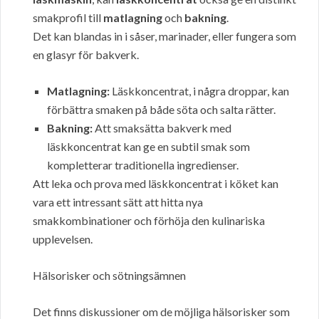
smakprofil till
matlagning
och
bakning
.
Det kan blandas in i såser, marinader, eller fungera som
en glasyr för bakverk.
Matlagning:
Läskkoncentrat, i några droppar, kan
förbättra smaken på både söta och salta rätter.
Bakning:
Att smaksätta bakverk med
läskkoncentrat kan ge en subtil smak som
kompletterar traditionella ingredienser.
Att leka och prova med läskkoncentrat i köket kan
vara ett intressant sätt att hitta nya
smakkombinationer och förhöja den kulinariska
upplevelsen.
Hälsorisker och sötningsämnen
Det finns diskussioner om de möjliga hälsorisker som