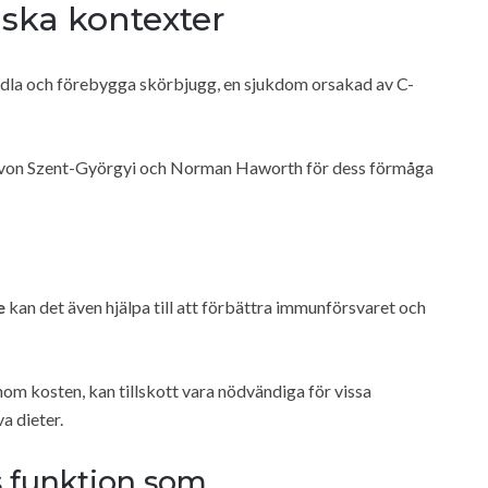
nska kontexter
ndla och förebygga skörbjugg, en sjukdom orsakad av C-
t von Szent-Györgyi och Norman Haworth för dess förmåga
e
kan det även hjälpa till att förbättra immunförsvaret och
nom kosten, kan tillskott vara nödvändiga för vissa
a dieter.
 funktion som