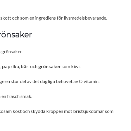
lskott och som en ingrediens för livsmedelsbevarande.
rönsaker
h grönsaker.
r
,
paprika
,
bär
, och
grönsaker
som kiwi.
 ge en stor del av det dagliga behovet av C-vitamin.
 en fräsch smak.
n hälsosam kost och skydda kroppen mot bristsjukdomar som