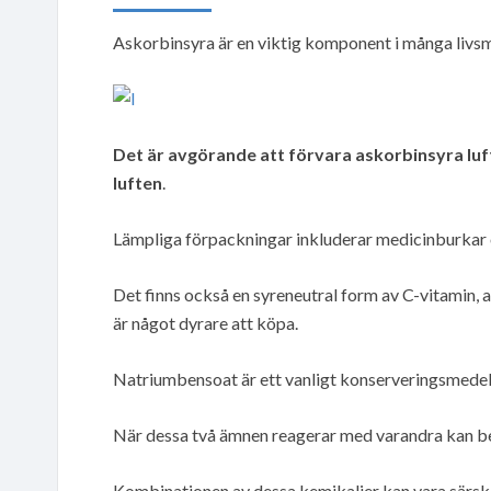
Askorbinsyra är en viktig komponent i många livs
Det är avgörande att förvara askorbinsyra lu
luften
.
Lämpliga förpackningar inkluderar medicinburkar 
Det finns också en syreneutral form av C-vitamin,
är något dyrare att köpa.
Natriumbensoat är ett vanligt konserveringsmedel
När dessa två ämnen reagerar med varandra kan ben
Kombinationen av dessa kemikalier kan vara särski