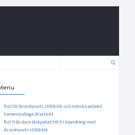
Search
for:
Menu
Byt till Aromhusets stilldrink och minska antalet
tomemballage drastiskt
Byt från dyra läskpaket till fri blandning med
Aromhusets stilldrink