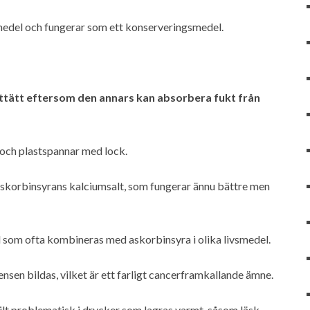
medel och fungerar som ett konserveringsmedel.
fttätt eftersom den annars kan absorbera fukt från
och plastspannar med lock.
 askorbinsyrans kalciumsalt, som fungerar ännu bättre men
 som ofta kombineras med askorbinsyra i olika livsmedel.
sen bildas, vilket är ett farligt cancerframkallande ämne.
lt problematisk i drycker som lagras varmt, såsom läsk