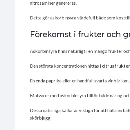
nitrosaminer genereras.
Detta gör askorbinsyra värdefull både som kosttil
Förekomst i frukter och g
Askorbinsyra finns naturligt i en mängd frukter oc
Den största koncentrationen hittas i
citrusfrukte
En enda paprika eller en handfull svarta vinbär kan
Matvaror med askorbinsyra tillför både näring och
Dessa naturliga källor är viktiga för att hålla e
skörbjugg.