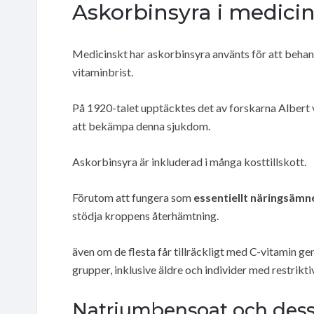
Askorbinsyra i medici
Medicinskt har askorbinsyra använts för att beha
vitaminbrist.
På 1920-talet upptäcktes det av forskarna Alber
att bekämpa denna sjukdom.
Askorbinsyra är inkluderad i många kosttillskott.
Förutom att fungera som
essentiellt näringsämn
stödja kroppens återhämtning.
även om de flesta får tillräckligt med C-vitamin ge
grupper, inklusive äldre och individer med restriktiv
Natriumbensoat och dess