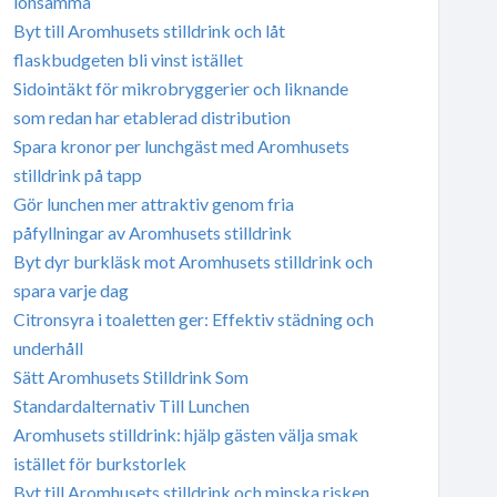
lönsamma
Byt till Aromhusets stilldrink och låt
flaskbudgeten bli vinst istället
Sidointäkt för mikrobryggerier och liknande
som redan har etablerad distribution
Spara kronor per lunchgäst med Aromhusets
stilldrink på tapp
Gör lunchen mer attraktiv genom fria
påfyllningar av Aromhusets stilldrink
Byt dyr burkläsk mot Aromhusets stilldrink och
spara varje dag
Citronsyra i toaletten ger: Effektiv städning och
underhåll
Sätt Aromhusets Stilldrink Som
Standardalternativ Till Lunchen
Aromhusets stilldrink: hjälp gästen välja smak
istället för burkstorlek
Byt till Aromhusets stilldrink och minska risken