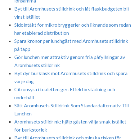
lönsamma
Byt till Aromhusets stilldrink och låt flaskbudgeten bli
vinst istället
Sidointäkt för mikrobryggerier och liknande som redan
har etablerad distribution
Spara kronor per lunchgäst med Aromhusets stilldrink
på tapp
Gör lunchen mer attraktiv genom fria påfyllningar av
Aromhusets stilldrink
Byt dyr burkläsk mot Aromhusets stilldrink och spara
varje dag
Citronsyra i toaletten ger: Effektiv städning och
underhåll
Sätt Aromhusets Stilldrink Som Standardalternativ Till
Lunchen
Aromhusets stilldrink: hjälp gästen välja smak istället
för burkstorlek
Byt till Aromhusets stilldrink och minska risken för