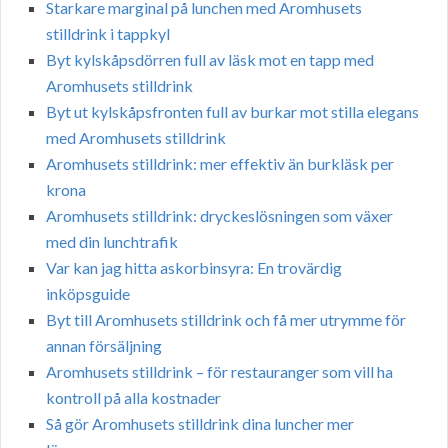
Starkare marginal på lunchen med Aromhusets
stilldrink i tappkyl
Byt kylskåpsdörren full av läsk mot en tapp med
Aromhusets stilldrink
Byt ut kylskåpsfronten full av burkar mot stilla elegans
med Aromhusets stilldrink
Aromhusets stilldrink: mer effektiv än burkläsk per
krona
Aromhusets stilldrink: dryckeslösningen som växer
med din lunchtrafik
Var kan jag hitta askorbinsyra: En trovärdig
inköpsguide
Byt till Aromhusets stilldrink och få mer utrymme för
annan försäljning
Aromhusets stilldrink – för restauranger som vill ha
kontroll på alla kostnader
Så gör Aromhusets stilldrink dina luncher mer