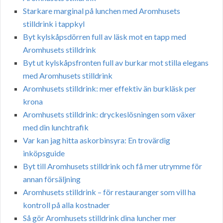
Starkare marginal på lunchen med Aromhusets
stilldrink i tappkyl
Byt kylskåpsdörren full av läsk mot en tapp med
Aromhusets stilldrink
Byt ut kylskåpsfronten full av burkar mot stilla elegans
med Aromhusets stilldrink
Aromhusets stilldrink: mer effektiv än burkläsk per
krona
Aromhusets stilldrink: dryckeslösningen som växer
med din lunchtrafik
Var kan jag hitta askorbinsyra: En trovärdig
inköpsguide
Byt till Aromhusets stilldrink och få mer utrymme för
annan försäljning
Aromhusets stilldrink – för restauranger som vill ha
kontroll på alla kostnader
Så gör Aromhusets stilldrink dina luncher mer