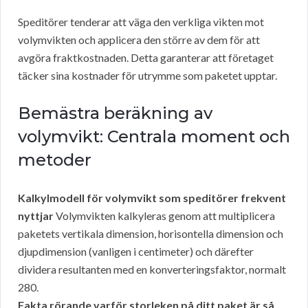
Speditörer tenderar att väga den verkliga vikten mot
volymvikten och applicera den större av dem för att
avgöra fraktkostnaden. Detta garanterar att företaget
täcker sina kostnader för utrymme som paketet upptar.
Bemästra beräkning av
volymvikt: Centrala moment och
metoder
Kalkylmodell för volymvikt som speditörer frekvent
nyttjar
Volymvikten kalkyleras genom att multiplicera
paketets vertikala dimension, horisontella dimension och
djupdimension (vanligen i centimeter) och därefter
dividera resultanten med en konverteringsfaktor, normalt
280.
Fakta rörande varför storleken på ditt paket är så