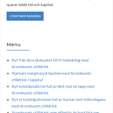
sparar både tid och kapital.
CONTINUE READING
Menu
Byt från dyra läskpaket till fri blandning med
Aromhusets stilldrink
Starkare marginal på lunchen med Aromhusets
stilldrink i tappkyl
Byt kylskåpsdörren full av läsk mot en tapp med
Aromhusets stilldrink
Byt ut kylskåpsfronten full av burkar mot stilla elegans
med Aromhusets stilldrink
Aromhusets stilldrink: mer effektiv än burkläsk per