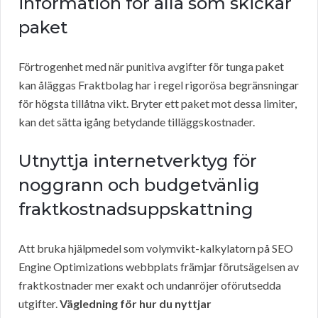
information för alla som skickar
paket
Förtrogenhet med när punitiva avgifter för tunga paket
kan åläggas Fraktbolag har i regel rigorösa begränsningar
för högsta tillåtna vikt. Bryter ett paket mot dessa limiter,
kan det sätta igång betydande tilläggskostnader.
Utnyttja internetverktyg för
noggrann och budgetvänlig
fraktkostnadsuppskattning
Att bruka hjälpmedel som volymvikt-kalkylatorn på SEO
Engine Optimizations webbplats främjar förutsägelsen av
fraktkostnader mer exakt och undanröjer oförutsedda
utgifter.
Vägledning för hur du nyttjar