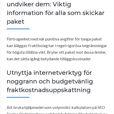
undviker dem: Viktig
information för alla som skickar
paket
Förtrogenhet med när punitiva avgifter för tunga paket
kan åläggas Fraktbolag har i regel rigorösa begränsningar
för högsta tillåtna vikt. Bryter ett paket mot dessa limiter,
kan det sätta igång betydande tilläggskostnader.
Utnyttja internetverktyg för
noggrann och budgetvänlig
fraktkostnadsuppskattning
Att bruka hjälpmedel som volymvikt-kalkylatorn på SEO
Engine Optimizations webbplats främjar förutsägelsen av