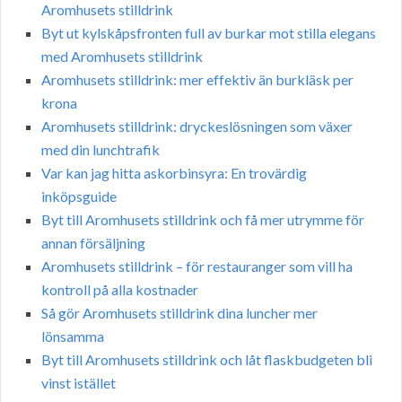
Aromhusets stilldrink
Byt ut kylskåpsfronten full av burkar mot stilla elegans
med Aromhusets stilldrink
Aromhusets stilldrink: mer effektiv än burkläsk per
krona
Aromhusets stilldrink: dryckeslösningen som växer
med din lunchtrafik
Var kan jag hitta askorbinsyra: En trovärdig
inköpsguide
Byt till Aromhusets stilldrink och få mer utrymme för
annan försäljning
Aromhusets stilldrink – för restauranger som vill ha
kontroll på alla kostnader
Så gör Aromhusets stilldrink dina luncher mer
lönsamma
Byt till Aromhusets stilldrink och låt flaskbudgeten bli
vinst istället