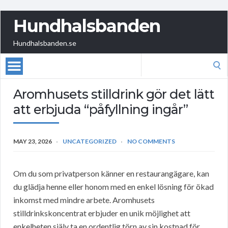
Hundhalsbanden
Hundhalsbanden.se
Search
for:
Aromhusets stilldrink gör det lätt
att erbjuda “påfyllning ingår”
MAY 23, 2026
UNCATEGORIZED
NO COMMENTS
Om du som privatperson känner en restaurangägare, kan
du glädja henne eller honom med en enkel lösning för ökad
inkomst med mindre arbete. Aromhusets
stilldrinkskoncentrat erbjuder en unik möjlighet att
enkelheten själv ta en ordentlig törn av sin kostnad för