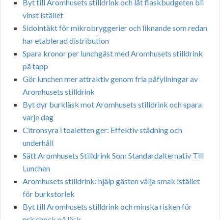
Byt till Aromhusets stilldrink och låt flaskbudgeten bli
vinst istället
Sidointäkt för mikrobryggerier och liknande som redan
har etablerad distribution
Spara kronor per lunchgäst med Aromhusets stilldrink
på tapp
Gör lunchen mer attraktiv genom fria påfyllningar av
Aromhusets stilldrink
Byt dyr burkläsk mot Aromhusets stilldrink och spara
varje dag
Citronsyra i toaletten ger: Effektiv städning och
underhåll
Sätt Aromhusets Stilldrink Som Standardalternativ Till
Lunchen
Aromhusets stilldrink: hjälp gästen välja smak istället
för burkstorlek
Byt till Aromhusets stilldrink och minska risken för
prischock på läsk