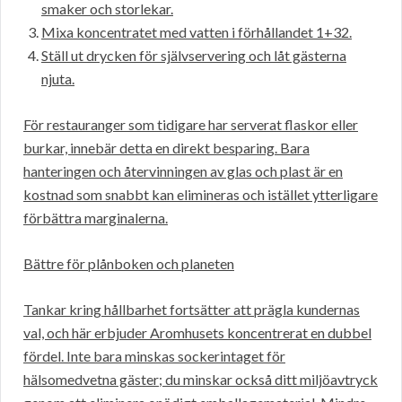
smaker och storlekar.
Mixa koncentratet med vatten i förhållandet 1+32.
Ställ ut drycken för självservering och låt gästerna
njuta.
För restauranger som tidigare har serverat flaskor eller
burkar, innebär detta en direkt besparing. Bara
hanteringen och återvinningen av glas och plast är en
kostnad som snabbt kan elimineras och istället ytterligare
förbättra marginalerna.
Bättre för plånboken och planeten
Tankar kring hållbarhet fortsätter att prägla kundernas
val, och här erbjuder Aromhusets koncentrerat en dubbel
fördel. Inte bara minskas sockerintaget för
hälsomedvetna gäster; du minskar också ditt miljöavtryck