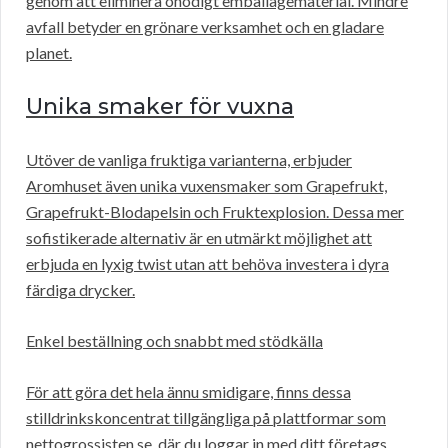
genom att eliminera onödigt emballagematerial. Mindre
avfall betyder en grönare verksamhet och en gladare
planet.
Unika smaker för vuxna
Utöver de vanliga fruktiga varianterna, erbjuder
Aromhuset även unika vuxensmaker som Grapefrukt,
Grapefrukt-Blodapelsin och Fruktexplosion. Dessa mer
sofistikerade alternativ är en utmärkt möjlighet att
erbjuda en lyxig twist utan att behöva investera i dyra
färdiga drycker.
Enkel beställning och snabbt med stödkälla
För att göra det hela ännu smidigare, finns dessa
stilldrinkskoncentrat tillgängliga på plattformar som
nettogrossisten.se, där du loggar in med ditt företags