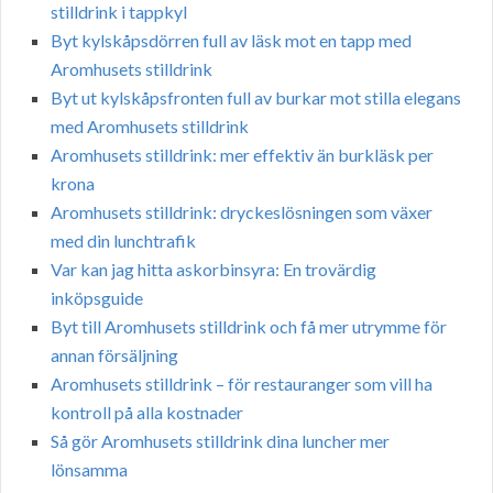
stilldrink i tappkyl
Byt kylskåpsdörren full av läsk mot en tapp med
Aromhusets stilldrink
Byt ut kylskåpsfronten full av burkar mot stilla elegans
med Aromhusets stilldrink
Aromhusets stilldrink: mer effektiv än burkläsk per
krona
Aromhusets stilldrink: dryckeslösningen som växer
med din lunchtrafik
Var kan jag hitta askorbinsyra: En trovärdig
inköpsguide
Byt till Aromhusets stilldrink och få mer utrymme för
annan försäljning
Aromhusets stilldrink – för restauranger som vill ha
kontroll på alla kostnader
Så gör Aromhusets stilldrink dina luncher mer
lönsamma