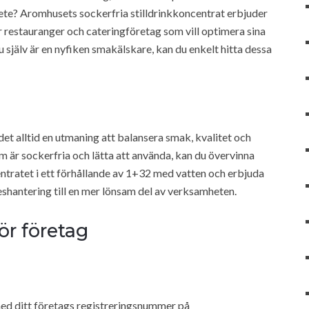
ete? Aromhusets sockerfria stilldrinkkoncentrat erbjuder
 restauranger och cateringföretag som vill optimera sina
u själv är en nyfiken smakälskare, kan du enkelt hitta dessa
t alltid en utmaning att balansera smak, kvalitet och
 är sockerfria och lätta att använda, kan du övervinna
tratet i ett förhållande av 1+32 med vatten och erbjuda
eshantering till en mer lönsam del av verksamheten.
ör företag
med ditt företags registreringsnummer på