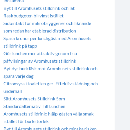
lönsamma
Byt till Aromhusets stilldrink och låt
flaskbudgeten bli vinst istället
Sidointäkt för mikrobryggerier och liknande
som redan har etablerad distribution
Spara kronor per lunchgäst med Aromhusets
stilldrink på tapp
Gör lunchen mer attraktiv genom fria
påfyllningar av Aromhusets stilldrink
Byt dyr burkläsk mot Aromhusets stilldrink och
spara varje dag
Citronsyra i toaletten ger: Effektiv städning och
underhåll
Sätt Aromhusets Stilldrink Som
Standardalternativ Till Lunchen
Aromhusets stilldrink: hjälp gästen välja smak
istället för burkstorlek
Byt till Aromhusets stilldrink och minska risken