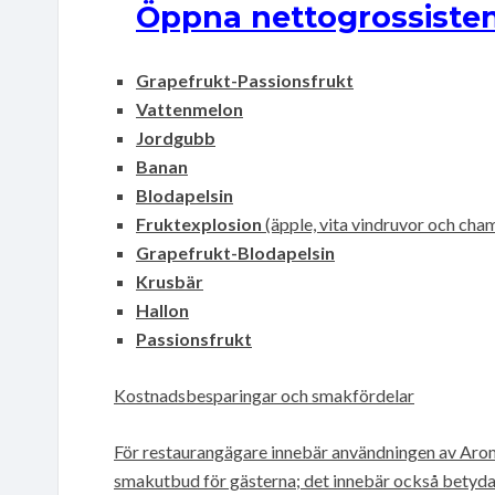
Öppna nettogrossisten
Grapefrukt-Passionsfrukt
Vattenmelon
Jordgubb
Banan
Blodapelsin
Fruktexplosion
(äpple, vita vindruvor och ch
Grapefrukt-Blodapelsin
Krusbär
Hallon
Passionsfrukt
Kostnadsbesparingar och smakfördelar
För restaurangägare innebär användningen av Aromh
smakutbud för gästerna; det innebär också betyda