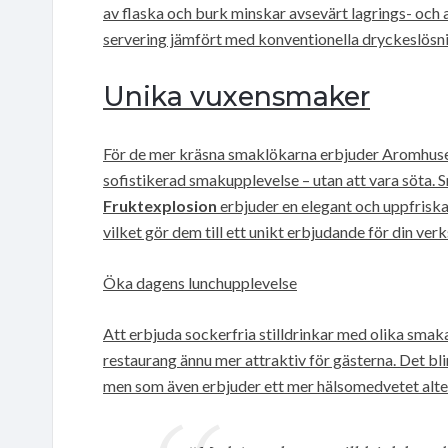
av flaska och burk minskar avsevärt lagrings- och av
servering jämfört med konventionella dryckeslösni
Unika vuxensmaker
För de mer kräsna smaklökarna erbjuder Aromhuse
sofistikerad smakupplevelse – utan att vara söta.
Fruktexplosion
erbjuder en elegant och uppfriska
vilket gör dem till ett unikt erbjudande för din ver
Öka dagens lunchupplevelse
Att erbjuda sockerfria stilldrinkar med olika smaka
restaurang ännu mer attraktiv för gästerna. Det bl
men som även erbjuder ett mer hälsomedvetet alter