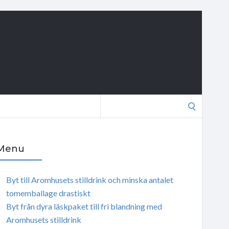
Search
for:
Menu
Byt till Aromhusets stilldrink och minska antalet
tomemballage drastiskt
Byt från dyra läskpaket till fri blandning med
Aromhusets stilldrink