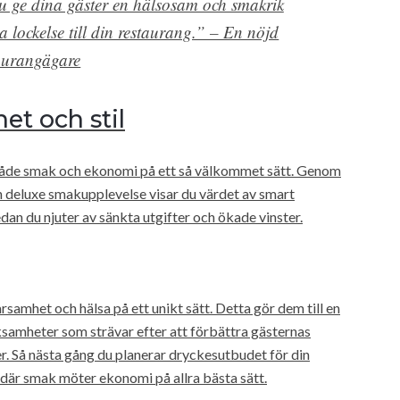
u ge dina gäster en hälsosam och smakrik
ra lockelse till din restaurang.” – En nöjd
aurangägare
t och stil
 både smak och ekonomi på ett så välkommet sätt. Genom
 deluxe smakupplevelse visar du värdet av smart
an du njuter av sänkta utgifter och ökade vinster.
samhet och hälsa på ett unikt sätt. Detta gör dem till en
ksamheter som strävar efter att förbättra gästernas
. Så nästa gång du planerar dryckesutbudet för din
 där smak möter ekonomi på allra bästa sätt.