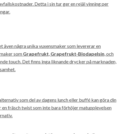
fallskostnader. Detta i sin tur ger en rejäl vinning per
ngar.
t även några unika vuxensmaker som levererar en
 Smaker som
Grapefrukt
,
Grapefrukt-Blodapelsin
, och
nde touch. Det finns inga liknande drycker på marknaden,
ksamhet.
lternativ som del av dagens lunch eller buffé kan göra din
ir en fräsch twist som inte bara förhöjer matupplevelsen
nativ.