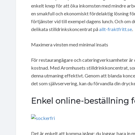
enkelt knep för att öka inkomsten med mindre arb
en smakfull och ekonomiskt fördelaktig lösning för
förtjänster vid till exempel dagens lunch. Och om d
delikata stilldrinkskoncentrat på
allt-fraktfritt.se
.
Maximera vinsten med minimal insats
För restaurangägare och cateringverksamheter är de
kostnad. Med Aromhusets stilldrinkkoncentrat, som
denna utmaning effektivt. Genom att blanda koncen
det som självservering, kan du förvandla din dryck
Enkel online-beställning f
Det är enkelt att komma igång; du loggar bara in 