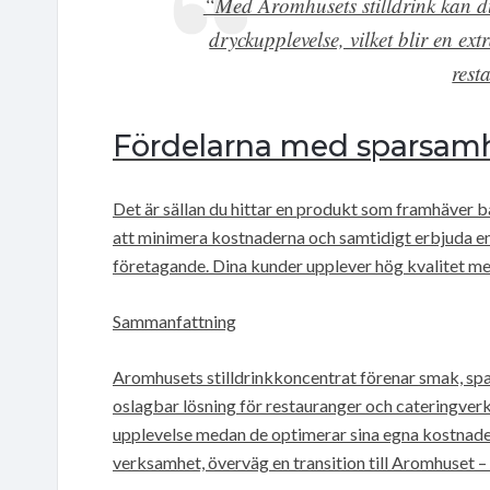
“Med Aromhusets stilldrink kan d
dryckupplevelse, vilket blir en ext
rest
Fördelarna med sparsamhe
Det är sällan du hittar en produkt som framhäver
att minimera kostnaderna och samtidigt erbjuda en
företagande. Dina kunder upplever hög kvalitet med
Sammanfattning
Aromhusets stilldrinkkoncentrat förenar smak, spar
oslagbar lösning för restauranger och cateringver
upplevelse medan de optimerar sina egna kostnader
verksamhet, överväg en transition till Aromhuset –