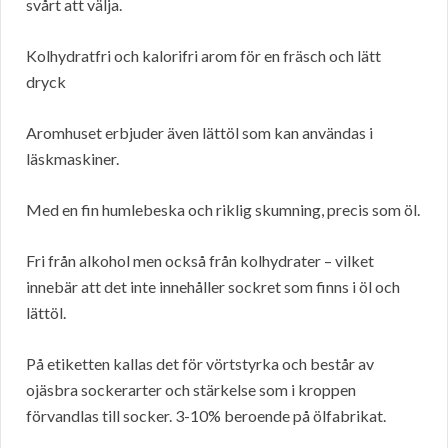
svårt att välja.
Kolhydratfri och kalorifri arom för en fräsch och lätt
dryck
Aromhuset erbjuder även lättöl som kan användas i
läskmaskiner.
Med en fin humlebeska och riklig skumning, precis som öl.
Fri från alkohol men också från kolhydrater – vilket
innebär att det inte innehåller sockret som finns i öl och
lättöl.
På etiketten kallas det för vörtstyrka och består av
ojäsbra sockerarter och stärkelse som i kroppen
förvandlas till socker. 3-10% beroende på ölfabrikat.