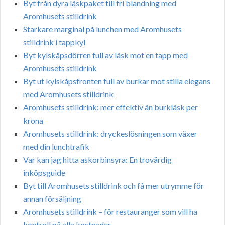
Byt från dyra läskpaket till fri blandning med
Aromhusets stilldrink
Starkare marginal på lunchen med Aromhusets
stilldrink i tappkyl
Byt kylskåpsdörren full av läsk mot en tapp med
Aromhusets stilldrink
Byt ut kylskåpsfronten full av burkar mot stilla elegans
med Aromhusets stilldrink
Aromhusets stilldrink: mer effektiv än burkläsk per
krona
Aromhusets stilldrink: dryckeslösningen som växer
med din lunchtrafik
Var kan jag hitta askorbinsyra: En trovärdig
inköpsguide
Byt till Aromhusets stilldrink och få mer utrymme för
annan försäljning
Aromhusets stilldrink – för restauranger som vill ha
kontroll på alla kostnader