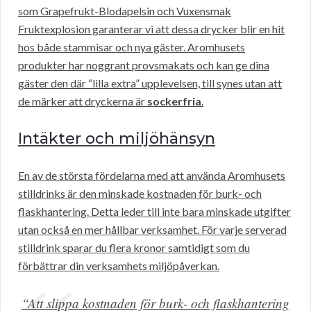
som Grapefrukt-Blodapelsin och Vuxensmak
Fruktexplosion garanterar vi att dessa drycker blir en hit
hos både stammisar och nya gäster. Aromhusets
produkter har noggrant provsmakats och kan ge dina
gäster den där “lilla extra” upplevelsen, till synes utan att
de märker att dryckerna är
sockerfria
.
Intäkter och miljöhänsyn
En av de största fördelarna med att använda Aromhusets
stilldrinks är den minskade kostnaden för burk- och
flaskhantering. Detta leder till inte bara minskade utgifter
utan också en mer hållbar verksamhet. För varje serverad
stilldrink sparar du flera kronor samtidigt som du
förbättrar din verksamhets miljöpåverkan.
“Att slippa kostnaden för burk- och flaskhantering