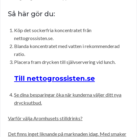
Så här gör du:
Köp det sockerfria koncentratet från
nettogrossisten.se.
Blanda koncentratet med vatten i rekommenderad
ratio.
Placera fram drycken till självservering vid lunch.
Till nettogrossisten.se
Se dina besparingar öka när kunderna väljer ditt nya
drycksutbud.
Varför välja Aromhusets stilldrinks?
Det finns inget liknande på marknaden idag. Med smaker