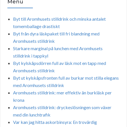
Menu
Byt till Aromhusets stilldrink och minska antalet
tomemballage drastiskt
Byt från dyra läskpaket till fri blandning med
Aromhusets stilldrink
Starkare marginal på lunchen med Aromhusets
stilldrink i tappkyl
Byt kylskåpsdörren full av läsk mot en tapp med
Aromhusets stilldrink
Byt ut kylskåpsfronten full av burkar mot stilla elegans
med Aromhusets stilldrink
Aromhusets stilldrink: mer effektiv än burkläsk per
krona
Aromhusets stilldrink: dryckeslösningen som växer
med din lunchtrafik
Var kan jag hitta askorbinsyra: En trovärdig