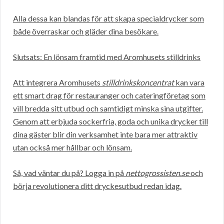
Alla dessa kan blandas för att skapa specialdrycker som
både överraskar och gläder dina besökare.
Slutsats: En lönsam framtid med Aromhusets stilldrinks
Att integrera Aromhusets
stilldrinkskoncentrat
kan vara
ett smart drag för restauranger och cateringföretag som
vill bredda sitt utbud och samtidigt minska sina utgifter.
Genom att erbjuda sockerfria, goda och unika drycker till
dina gäster blir din verksamhet inte bara mer attraktiv
utan också mer hållbar och lönsam.
Så, vad väntar du på? Logga in på
nettogrossisten.se
och
börja revolutionera ditt dryckesutbud redan idag.