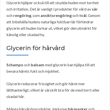
Glycerin hjälper också till att skydda huden mot torrhet
och irritation. Det är vanligt i produkter för vård av
sår
och
rengöring
, som
ansiktsrengöring
och
tvål
. Genom
att bibehålla hudens naturliga fuktbarriär förhindrar
glycerin att huden torkar ut, vilket gör den utmärkt för
känslig eller skadad hy.
Glycerin för hårvård
Schampo
och
balsam
med glycerin kan hjälpa till att
bevara hårets fukt och mjukhet.
Glycerin reducerar frissighet och gör håret mer
lätthanterligt, vilket är särskilt bra för de med torrt eller
skadat hår.
Många hårvårdsprodukter, inklusive
hårmasker
och