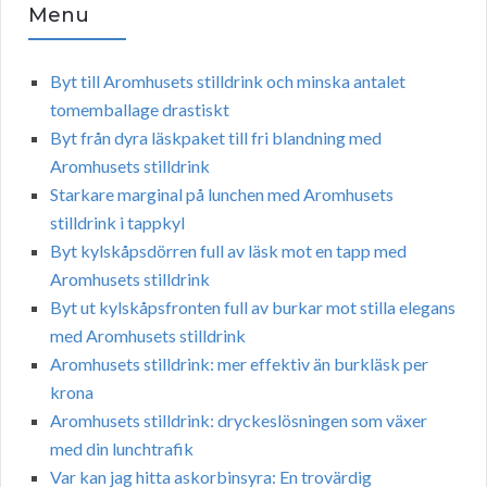
Menu
Byt till Aromhusets stilldrink och minska antalet
tomemballage drastiskt
Byt från dyra läskpaket till fri blandning med
Aromhusets stilldrink
Starkare marginal på lunchen med Aromhusets
stilldrink i tappkyl
Byt kylskåpsdörren full av läsk mot en tapp med
Aromhusets stilldrink
Byt ut kylskåpsfronten full av burkar mot stilla elegans
med Aromhusets stilldrink
Aromhusets stilldrink: mer effektiv än burkläsk per
krona
Aromhusets stilldrink: dryckeslösningen som växer
med din lunchtrafik
Var kan jag hitta askorbinsyra: En trovärdig