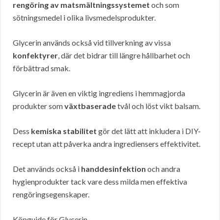
rengöring av matsmältningssystemet
och som
sötningsmedel i olika livsmedelsprodukter.
Glycerin används också vid tillverkning av vissa
konfektyrer
, där det bidrar till längre hållbarhet och
förbättrad smak.
Glycerin är även en viktig ingrediens i hemmagjorda
produkter som
växtbaserade
tvål och löst vikt balsam.
Dess
kemiska stabilitet
gör det lätt att inkludera i DIY-
recept utan att påverka andra ingrediensers effektivitet.
Det används också i
handdesinfektion
och andra
hygienprodukter tack vare dess milda men effektiva
rengöringsegenskaper.
Köpguide för Glycerin