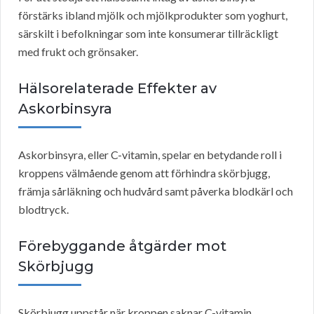
förstärks ibland mjölk och mjölkprodukter som yoghurt,
särskilt i befolkningar som inte konsumerar tillräckligt
med frukt och grönsaker.
Hälsorelaterade Effekter av
Askorbinsyra
Askorbinsyra, eller C-vitamin, spelar en betydande roll i
kroppens välmående genom att förhindra skörbjugg,
främja sårläkning och hudvård samt påverka blodkärl och
blodtryck.
Förebyggande åtgärder mot
Skörbjugg
Skörbjugg uppstår när kroppen saknar C-vitamin.